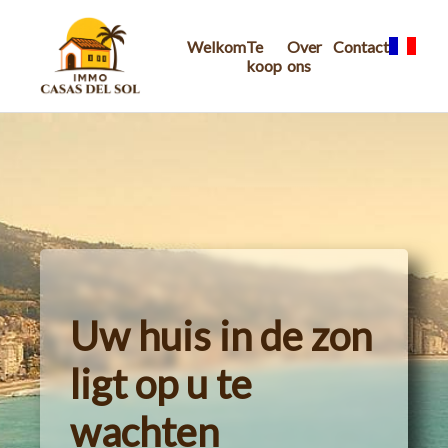
Welkom
Te
Over
Contact
koop
ons
Uw huis in de zon
ligt op u te
wachten