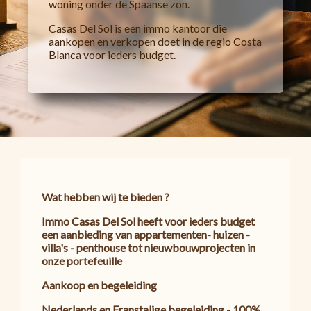
woning onder de Spaanse zon.
Casas Del Sol is een immo kantoor die
aankopen en verkopen doet in de regio Costa
Blanca voor ieders budget.
Wat hebben wij te bieden ?
Immo Casas Del Sol heeft voor ieders budget
een aanbieding van appartementen- huizen -
villa's - penthouse tot nieuwbouwprojecten in
onze portefeuille
Aankoop en begeleiding
Nederlands en Franstalige begeleiding - 100%